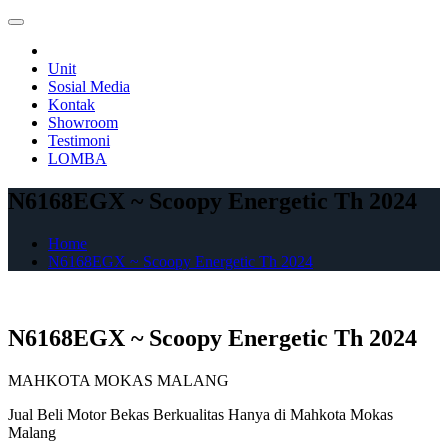
Skip
to
content
Unit
Sosial Media
Kontak
Showroom
Testimoni
LOMBA
N6168EGX ~ Scoopy Energetic Th 2024
Home
N6168EGX ~ Scoopy Energetic Th 2024
N6168EGX ~ Scoopy Energetic Th 2024
MAHKOTA MOKAS MALANG
Jual Beli Motor Bekas Berkualitas Hanya di Mahkota Mokas
Malang