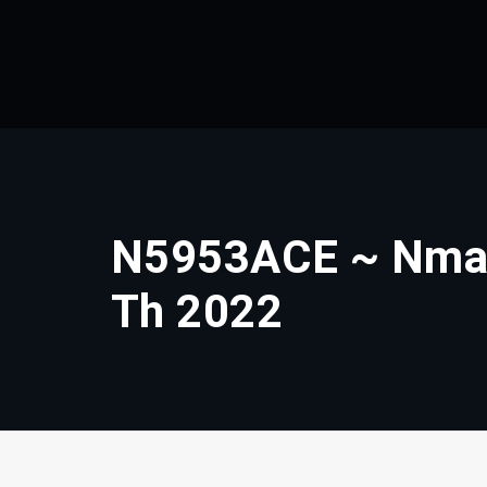
Skip
to
content
N5953ACE ~ Nma
Th 2022