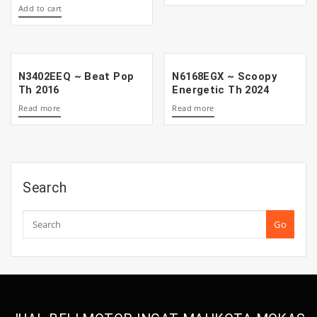
Add to cart
N3402EEQ ~ Beat Pop
N6168EGX ~ Scoopy
Th 2016
Energetic Th 2024
Read more
Read more
Search
Go